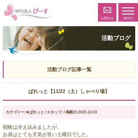
toggl
navig
お問合せ
MENU
活動ブログ
活動ブログ記事一覧
ぱれっと【11/22（土）しゃべり場】
カテゴリー:★ぱれっと / スタッフ: / 掲載日:2025.12.03
朝晩は冷え込みましたが、
お昼はとても天気が良い土曜日でした。