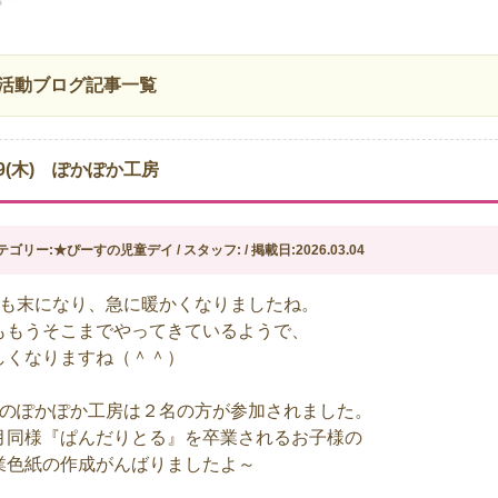
活動ブログ記事一覧
19(木) ぽかぽか工房
テゴリー:★ぴーすの児童デイ / スタッフ: / 掲載日:2026.03.04
月も末になり、急に暖かくなりましたね。
ももうそこまでやってきているようで、
しくなりますね（＾＾）
月のぽかぽか工房は２名の方が参加されました。
月同様『ぱんだりとる』を卒業されるお子様の
業色紙の作成がんばりましたよ～