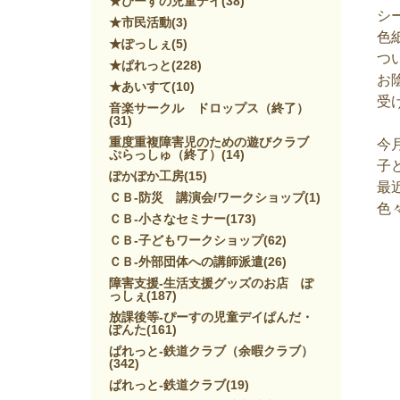
★ぴーすの児童デイ
(38)
シ
★市民活動
(3)
色
★ぽっしぇ
(5)
つ
★ぱれっと
(228)
お
★あいすて
(10)
受
音楽サークル ドロップス（終了）
(31)
重度重複障害児のための遊びクラブ
今
ぷらっしゅ（終了）
(14)
子
ぽかぽか工房
(15)
最
ＣＢ-防災 講演会/ワークショップ
(1)
色
ＣＢ-小さなセミナー
(173)
ＣＢ-子どもワークショップ
(62)
ＣＢ-外部団体への講師派遣
(26)
障害支援-生活支援グッズのお店 ぽ
っしぇ
(187)
放課後等-ぴーすの児童デイぱんだ・
ぽんた
(161)
ぱれっと-鉄道クラブ（余暇クラブ）
(342)
ぱれっと-鉄道クラブ
(19)