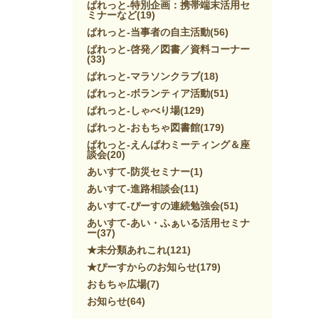
ぱれっと-特別企画：携帯端末活用セ
ミナーなど
(19)
ぱれっと-当事者の自主活動
(56)
ぱれっと-啓発／図書／資料コーナー
(33)
ぱれっと-マラソンクラブ
(18)
ぱれっと-ボランティア活動
(51)
ぱれっと-しゃべり場
(129)
ぱれっと-おもちゃ図書館
(179)
ぱれっと-えんぱわミーティング＆座
談会
(20)
あいすて-防災セミナー
(1)
あいすて-進路相談会
(11)
あいすて-ぴーすの連続勉強会
(51)
あいすて-あい・ふぁいる活用セミナ
ー
(37)
★未分類あれこれ
(121)
★ぴーすからのお知らせ
(179)
おもちゃ広場
(7)
お知らせ
(64)