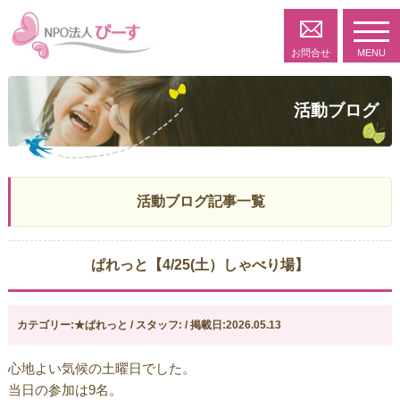
toggl
navig
お問合せ
MENU
活動ブログ
活動ブログ記事一覧
ぱれっと【4/25(土）しゃべり場】
カテゴリー:★ぱれっと / スタッフ: / 掲載日:2026.05.13
心地よい気候の土曜日でした。
当日の参加は9名。