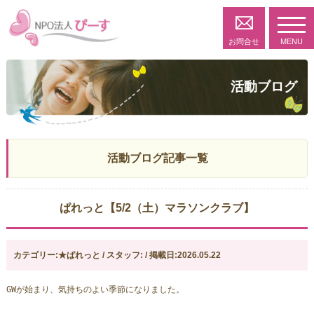
toggl
navig
お問合せ
MENU
活動ブログ
活動ブログ記事一覧
ぱれっと【5/2（土）マラソンクラブ】
カテゴリー:★ぱれっと / スタッフ: / 掲載日:2026.05.22
GWが始まり、気持ちのよい季節になりました。