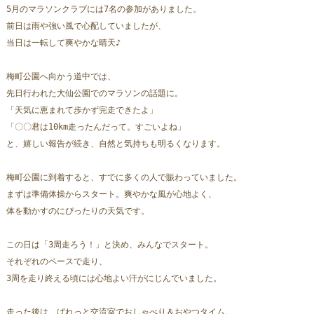
5月のマラソンクラブには7名の参加がありました。
前日は雨や強い風で心配していましたが、
当日は一転して爽やかな晴天♪
梅町公園へ向かう道中では、
先日行われた大仙公園でのマラソンの話題に。
「天気に恵まれて歩かず完走できたよ」
「〇〇君は10km走ったんだって。すごいよね」
と、嬉しい報告が続き、自然と気持ちも明るくなります。
梅町公園に到着すると、すでに多くの人で賑わっていました。
まずは準備体操からスタート。爽やかな風が心地よく、
体を動かすのにぴったりの天気です。
この日は「3周走ろう！」と決め、みんなでスタート。
それぞれのペースで走り、
3周を走り終える頃には心地よい汗がにじんでいました。
走った後は、ぱれっと交流室でおしゃべり＆おやつタイム。