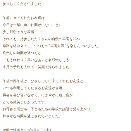
参加してくださいました。
午前に来てくれたお友達は、
今日は一緒に遊ぶ仲間がいないことに
少し残念そうな表情。
それでも、持参したたくさんの自慢の車両を並べ、
線路を組み立てて、いつもの“車両対戦”を楽しんでいました。
終わりの時間が近づくと
「もう終わり？早いなぁ」と名残惜しそう。
来月の予約も入れて、笑顔で帰られました。
午後の部午後は、ひさしぶりに来てくれたお友達と、
いつも利用してくださるお友達が合流。
再会を喜び合いながら、にぎやかに遊ぶ姿が
とても微笑ましかったです。
お母さま同士も、子どもたちの学校の話題で盛り上がり、
和やかな時間を過ごされていました。
次回の鉄道クラブ6月20日(土)