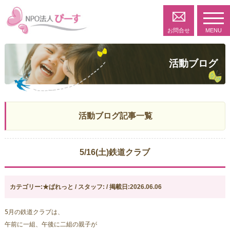
toggl
navig
お問合せ
MENU
活動ブログ
活動ブログ記事一覧
5/16(土)鉄道クラブ
カテゴリー:★ぱれっと / スタッフ: / 掲載日:2026.06.06
5月の鉄道クラブは、
午前に一組、午後に二組の親子が