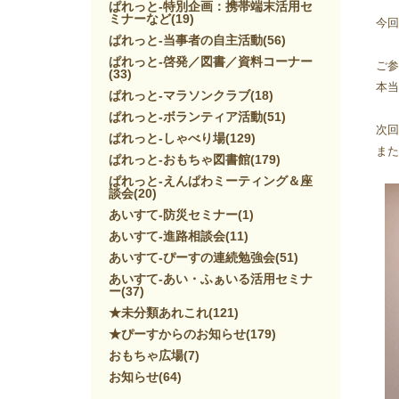
ぱれっと-特別企画：携帯端末活用セ
ミナーなど
(19)
今回
ぱれっと-当事者の自主活動
(56)
ぱれっと-啓発／図書／資料コーナー
ご参
(33)
本当
ぱれっと-マラソンクラブ
(18)
ぱれっと-ボランティア活動
(51)
次回
ぱれっと-しゃべり場
(129)
また
ぱれっと-おもちゃ図書館
(179)
ぱれっと-えんぱわミーティング＆座
談会
(20)
あいすて-防災セミナー
(1)
あいすて-進路相談会
(11)
あいすて-ぴーすの連続勉強会
(51)
あいすて-あい・ふぁいる活用セミナ
ー
(37)
★未分類あれこれ
(121)
★ぴーすからのお知らせ
(179)
おもちゃ広場
(7)
お知らせ
(64)