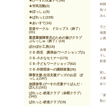
★ぴーすの児童デイ
(38)
時間
★市民活動
(3)
気づ
★ぽっしぇ
(5)
みん
★ぱれっと
(228)
★あいすて
(10)
子ど
音楽サークル ドロップス（終了）
(31)
保護
重度重複障害児のための遊びクラブ
と再
ぷらっしゅ（終了）
(14)
ぽかぽか工房
(15)
会場
ＣＢ-防災 講演会/ワークショップ
(1)
そし
ＣＢ-小さなセミナー
(173)
鉄道
ＣＢ-子どもワークショップ
(62)
ＣＢ-外部団体への講師派遣
(26)
欲し
障害支援-生活支援グッズのお店 ぽ
大喜
っしぇ
(187)
あり
放課後等-ぴーすの児童デイぱんだ・
ぽんた
(161)
ぱれっと-鉄道クラブ（余暇クラブ）
「楽
(342)
私た
ぱれっと-鉄道クラブ
(19)