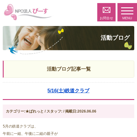
toggl
navig
お問合せ
MENU
活動ブログ
活動ブログ記事一覧
5/16(土)鉄道クラブ
カテゴリー:★ぱれっと / スタッフ: / 掲載日:2026.06.06
5月の鉄道クラブは、
午前に一組、午後に二組の親子が