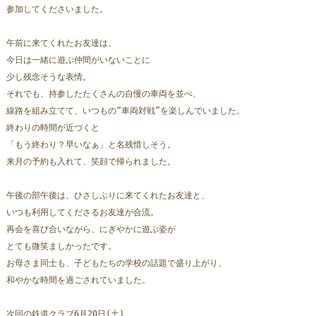
参加してくださいました。
午前に来てくれたお友達は、
今日は一緒に遊ぶ仲間がいないことに
少し残念そうな表情。
それでも、持参したたくさんの自慢の車両を並べ、
線路を組み立てて、いつもの“車両対戦”を楽しんでいました。
終わりの時間が近づくと
「もう終わり？早いなぁ」と名残惜しそう。
来月の予約も入れて、笑顔で帰られました。
午後の部午後は、ひさしぶりに来てくれたお友達と、
いつも利用してくださるお友達が合流。
再会を喜び合いながら、にぎやかに遊ぶ姿が
とても微笑ましかったです。
お母さま同士も、子どもたちの学校の話題で盛り上がり、
和やかな時間を過ごされていました。
次回の鉄道クラブ6月20日(土)