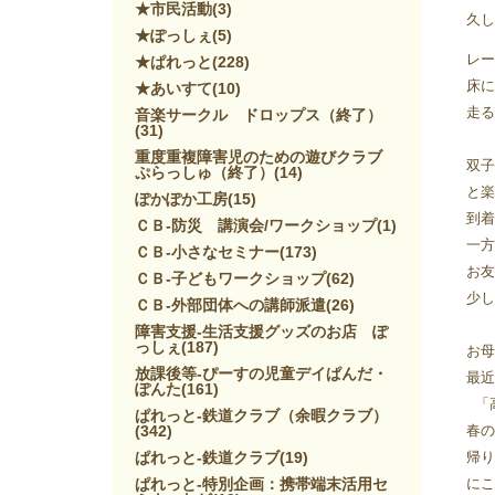
★市民活動
(3)
久し
★ぽっしぇ
(5)
レー
★ぱれっと
(228)
床に
★あいすて
(10)
走る
音楽サークル ドロップス（終了）
(31)
重度重複障害児のための遊びクラブ
双子
ぷらっしゅ（終了）
(14)
と楽
ぽかぽか工房
(15)
到着
ＣＢ-防災 講演会/ワークショップ
(1)
一方
ＣＢ-小さなセミナー
(173)
お友
ＣＢ-子どもワークショップ
(62)
少し
ＣＢ-外部団体への講師派遣
(26)
障害支援-生活支援グッズのお店 ぽ
っしぇ
(187)
お母
放課後等-ぴーすの児童デイぱんだ・
最近
ぽんた
(161)
 「
ぱれっと-鉄道クラブ（余暇クラブ）
(342)
春の
ぱれっと-鉄道クラブ
(19)
帰り
ぱれっと-特別企画：携帯端末活用セ
にこ