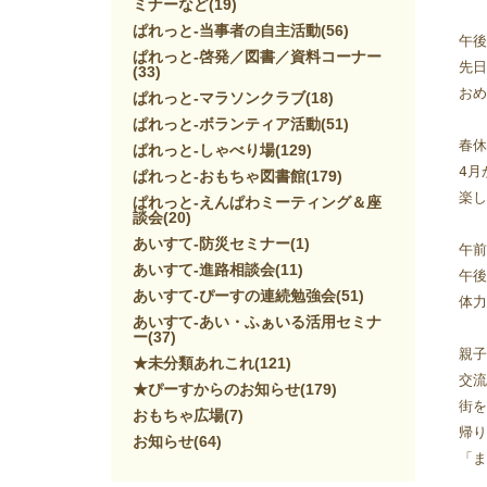
ミナーなど
(19)
ぱれっと-当事者の自主活動
(56)
午後
ぱれっと-啓発／図書／資料コーナー
先日
(33)
おめ
ぱれっと-マラソンクラブ
(18)
ぱれっと-ボランティア活動
(51)
春休
ぱれっと-しゃべり場
(129)
4月
ぱれっと-おもちゃ図書館
(179)
楽し
ぱれっと-えんぱわミーティング＆座
談会
(20)
あいすて-防災セミナー
(1)
午前
あいすて-進路相談会
(11)
午後
あいすて-ぴーすの連続勉強会
(51)
体力
あいすて-あい・ふぁいる活用セミナ
ー
(37)
親子
★未分類あれこれ
(121)
交流
★ぴーすからのお知らせ
(179)
街を
おもちゃ広場
(7)
帰り
お知らせ
(64)
「ま