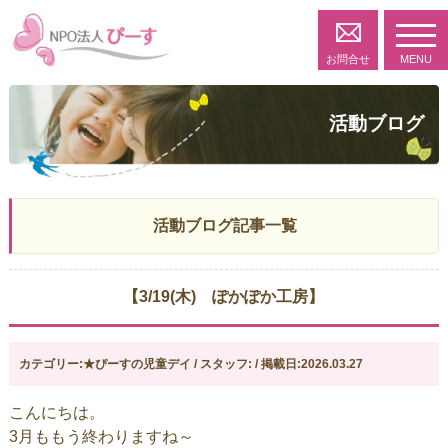
toggl
navig
お問合せ
MENU
活動ブログ
活動ブログ記事一覧
【3/19(木) ぽかぽか工房】
カテゴリー:★ぴーすの児童デイ / スタッフ: / 掲載日:2026.03.27
こんにちは。
3月ももう終わりますね～