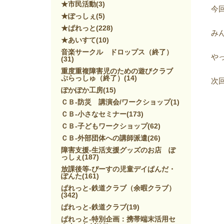
★市民活動
(3)
今
★ぽっしぇ
(5)
★ぱれっと
(228)
み
★あいすて
(10)
音楽サークル ドロップス（終了）
や
(31)
重度重複障害児のための遊びクラブ
ぷらっしゅ（終了）
(14)
次
ぽかぽか工房
(15)
ＣＢ-防災 講演会/ワークショップ
(1)
ＣＢ-小さなセミナー
(173)
ＣＢ-子どもワークショップ
(62)
ＣＢ-外部団体への講師派遣
(26)
障害支援-生活支援グッズのお店 ぽ
っしぇ
(187)
放課後等-ぴーすの児童デイぱんだ・
ぽんた
(161)
ぱれっと-鉄道クラブ（余暇クラブ）
(342)
ぱれっと-鉄道クラブ
(19)
ぱれっと-特別企画：携帯端末活用セ