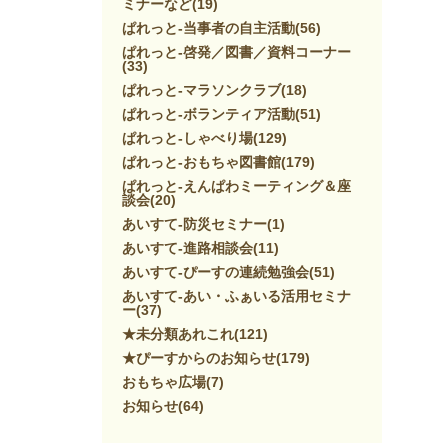
ミナーなど
(19)
ぱれっと-当事者の自主活動
(56)
ぱれっと-啓発／図書／資料コーナー
(33)
ぱれっと-マラソンクラブ
(18)
ぱれっと-ボランティア活動
(51)
ぱれっと-しゃべり場
(129)
ぱれっと-おもちゃ図書館
(179)
ぱれっと-えんぱわミーティング＆座
談会
(20)
あいすて-防災セミナー
(1)
あいすて-進路相談会
(11)
あいすて-ぴーすの連続勉強会
(51)
あいすて-あい・ふぁいる活用セミナ
ー
(37)
★未分類あれこれ
(121)
★ぴーすからのお知らせ
(179)
おもちゃ広場
(7)
お知らせ
(64)