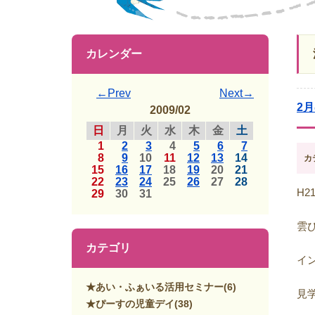
カレンダー
←Prev
Next→
2
2009/02
日
月
火
水
木
金
土
1
2
3
4
5
6
7
8
9
10
11
12
13
14
カ
15
16
17
18
19
20
21
22
23
24
25
26
27
28
H2
29
30
31
雲
カテゴリ
イ
★あい・ふぁいる活用セミナー
(6)
見
★ぴーすの児童デイ
(38)