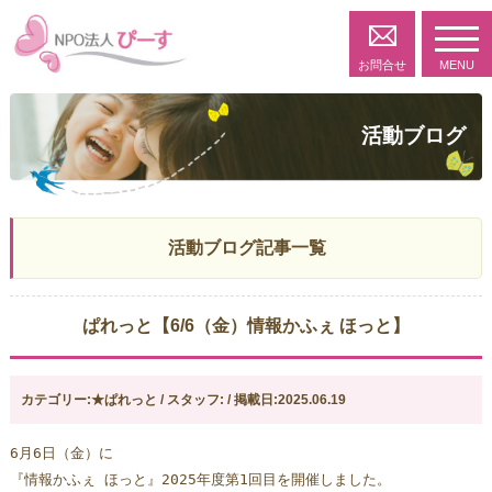
toggl
navig
お問合せ
MENU
活動ブログ
活動ブログ記事一覧
ぱれっと【6/6（金）情報かふぇ ほっと】
カテゴリー:★ぱれっと / スタッフ: / 掲載日:2025.06.19
6月6日（金）に
『情報かふぇ ほっと』2025年度第1回目を開催しました。