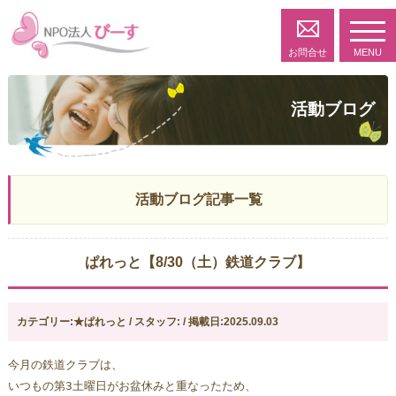
toggl
navig
お問合せ
MENU
活動ブログ
活動ブログ記事一覧
ぱれっと【8/30（土）鉄道クラブ】
カテゴリー:★ぱれっと / スタッフ: / 掲載日:2025.09.03
今月の鉄道クラブは、
いつもの第3土曜日がお盆休みと重なったため、