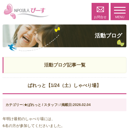
toggl
navig
お問合せ
MENU
活動ブログ
活動ブログ記事一覧
ぱれっと【1/24（土）しゃべり場】
カテゴリー:★ぱれっと / スタッフ: / 掲載日:2026.02.04
年明け最初のしゃべり場には、
6名の方が参加してくださいました。  