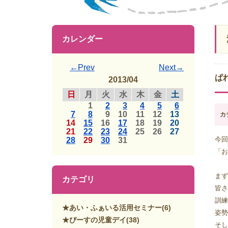
カレンダー
←Prev
Next→
ぱ
2013/04
日
月
火
水
木
金
土
1
2
3
4
5
6
7
8
9
10
11
12
13
カ
14
15
16
17
18
19
20
21
22
23
24
25
26
27
今回
28
29
30
31
「お
まず
カテゴリ
皆さ
訓練
★あい・ふぁいる活用セミナー
(6)
姿勢
★ぴーすの児童デイ
(38)
そし