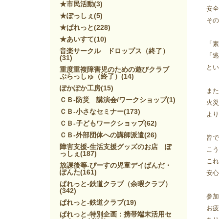
★市民活動
(3)
安全
★ぽっしぇ
(5)
その
★ぱれっと
(228)
★あいすて
(10)
「素
音楽サークル ドロップス（終了）
「逃
(31)
とい
重度重複障害児のための遊びクラブ
ぷらっしゅ（終了）
(14)
ぽかぽか工房
(15)
また
ＣＢ-防災 講演会/ワークショップ
(1)
火災
ＣＢ-小さなセミナー
(173)
より
ＣＢ-子どもワークショップ
(62)
ＣＢ-外部団体への講師派遣
(26)
皆で
障害支援-生活支援グッズのお店 ぽ
こう
っしぇ
(187)
これ
放課後等-ぴーすの児童デイぱんだ・
ぽんた
(161)
安心
ぱれっと-鉄道クラブ（余暇クラブ）
(342)
参加
ぱれっと-鉄道クラブ
(19)
お疲
ぱれっと-特別企画：携帯端末活用セ