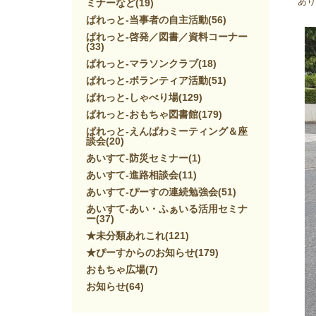
あり
ミナーなど
(19)
ぱれっと-当事者の自主活動
(56)
ぱれっと-啓発／図書／資料コーナー
(33)
ぱれっと-マラソンクラブ
(18)
ぱれっと-ボランティア活動
(51)
ぱれっと-しゃべり場
(129)
ぱれっと-おもちゃ図書館
(179)
ぱれっと-えんぱわミーティング＆座
談会
(20)
あいすて-防災セミナー
(1)
あいすて-進路相談会
(11)
あいすて-ぴーすの連続勉強会
(51)
あいすて-あい・ふぁいる活用セミナ
ー
(37)
★未分類あれこれ
(121)
★ぴーすからのお知らせ
(179)
おもちゃ広場
(7)
お知らせ
(64)