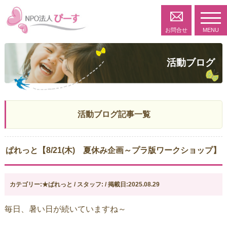
toggl
navig
お問合せ
MENU
活動ブログ
活動ブログ記事一覧
ぱれっと【8/21(木) 夏休み企画～プラ版ワークショップ】
カテゴリー:★ぱれっと / スタッフ: / 掲載日:2025.08.29
毎日、暑い日が続いていますね～