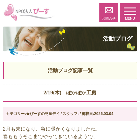
toggl
navig
お問合せ
MENU
活動ブログ
活動ブログ記事一覧
2/19(木) ぽかぽか工房
カテゴリー:★ぴーすの児童デイ / スタッフ: / 掲載日:2026.03.04
2月も末になり、急に暖かくなりましたね。
春ももうそこまでやってきているようで、