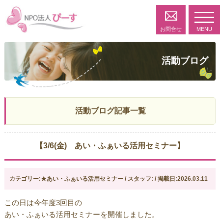
toggl
navig
お問合せ
MENU
活動ブログ
活動ブログ記事一覧
【3/6(金) あい・ふぁいる活用セミナー】
カテゴリー:★あい・ふぁいる活用セミナー / スタッフ: / 掲載日:2026.03.11
この日は今年度3回目の
あい・ふぁいる活用セミナーを開催しました。