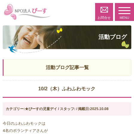
toggl
navig
お問合せ
MENU
活動ブログ
活動ブログ記事一覧
10/2（木）ふわふわモック
カテゴリー:★ぴーすの児童デイ / スタッフ: / 掲載日:2025.10.08
今日のふわふわモックは
4名のボランティアさんが