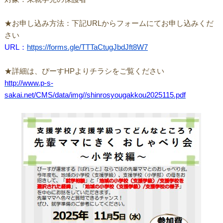
★お申し込み方法：下記URLからフォームにてお申し込みくだ
さい
URL：
https://forms.gle/TTTaCtugJbdJft8W7
★詳細は、ぴーすHPよりチラシをご覧ください
http://www.p-s-
sakai.net/CMS/data/img//shinrosyougakkou2025115.pdf