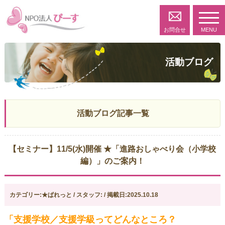
toggl
navig
お問合せ
MENU
活動ブログ
活動ブログ記事一覧
【セミナー】11/5(水)開催 ★「進路おしゃべり会（小学校
編）」のご案内！
カテゴリー:★ぱれっと / スタッフ: / 掲載日:2025.10.18
「支援学校／支援学級ってどんなところ？