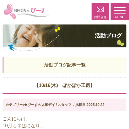
toggl
navig
お問合せ
MENU
活動ブログ
活動ブログ記事一覧
【10/16(木) ぽかぽか工房】
カテゴリー:★ぴーすの児童デイ / スタッフ: / 掲載日:2025.10.22
こんにちは。
10月も半ばになり、