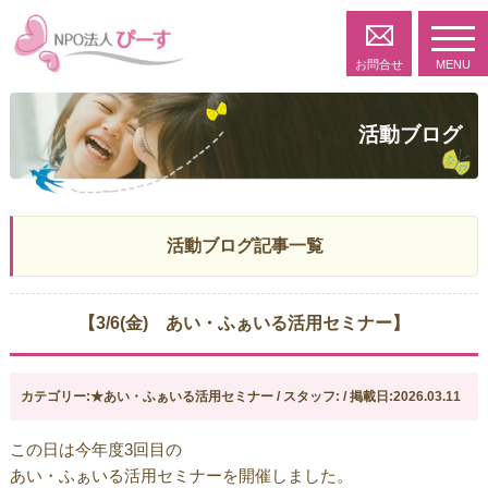
toggl
navig
お問合せ
MENU
活動ブログ
活動ブログ記事一覧
【3/6(金) あい・ふぁいる活用セミナー】
カテゴリー:★あい・ふぁいる活用セミナー / スタッフ: / 掲載日:2026.03.11
この日は今年度3回目の
あい・ふぁいる活用セミナーを開催しました。