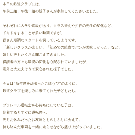
本日の鉄道クラブには、
午前三組、午後一組の親子さんが参加してくださいました。
それぞれに入学や進級があり、クラス替えや担任の先生の変化など、
ドキドキすることが多い時期ですが、
皆さん順調なスタートを切っているようです。  
「新しいクラスが楽しい」「初めての給食でパンが美味しかった」など、
嬉しい声もたくさん聞こえてきました。
保護者の方々も環境の変化を心配されていましたが、
意外と大丈夫そうで安心された様子でした。
今日は“新年度を頑張ったごほうび”のように、
鉄道クラブを楽しみに来てくれた子どもたち。  
プラレール運転士を心待ちにしていた子は、
到着するとすぐに運転席へ。  
先月お休みだったお友達とも久しぶりに会えて、
持ち込んだ車両を一緒に走らせながら盛り上がっていました。