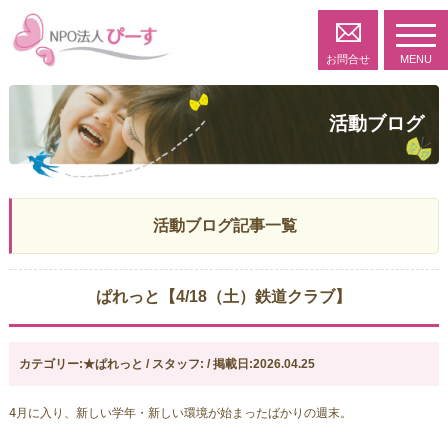
toggl
navig
お問合せ
MENU
活動ブログ
活動ブログ記事一覧
ぱれっと【4/18（土）鉄道クラブ】
カテゴリー:★ぱれっと / スタッフ: / 掲載日:2026.04.25
4月に入り、新しい学年・新しい環境が始まったばかりの週末。