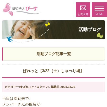
toggl
navig
お問合せ
MENU
活動ブログ
活動ブログ記事一覧
ぱれっと【3/22（土）しゃべり場】
カテゴリー:★ぱれっと / スタッフ: / 掲載日:2025.03.29
当日は春到来で、
メンバーさんの服装が