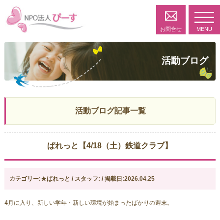
toggl
navig
お問合せ
MENU
活動ブログ
活動ブログ記事一覧
ぱれっと【4/18（土）鉄道クラブ】
カテゴリー:★ぱれっと / スタッフ: / 掲載日:2026.04.25
4月に入り、新しい学年・新しい環境が始まったばかりの週末。