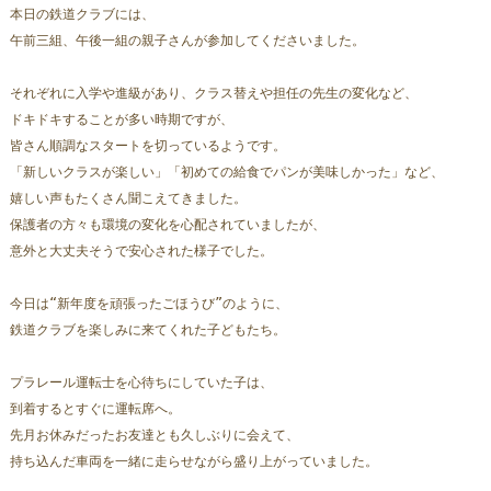
本日の鉄道クラブには、
午前三組、午後一組の親子さんが参加してくださいました。
それぞれに入学や進級があり、クラス替えや担任の先生の変化など、
ドキドキすることが多い時期ですが、
皆さん順調なスタートを切っているようです。  
「新しいクラスが楽しい」「初めての給食でパンが美味しかった」など、
嬉しい声もたくさん聞こえてきました。
保護者の方々も環境の変化を心配されていましたが、
意外と大丈夫そうで安心された様子でした。
今日は“新年度を頑張ったごほうび”のように、
鉄道クラブを楽しみに来てくれた子どもたち。  
プラレール運転士を心待ちにしていた子は、
到着するとすぐに運転席へ。  
先月お休みだったお友達とも久しぶりに会えて、
持ち込んだ車両を一緒に走らせながら盛り上がっていました。