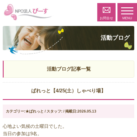
toggl
navig
お問合せ
MENU
活動ブログ
活動ブログ記事一覧
ぱれっと【4/25(土）しゃべり場】
カテゴリー:★ぱれっと / スタッフ: / 掲載日:2026.05.13
心地よい気候の土曜日でした。
当日の参加は9名。