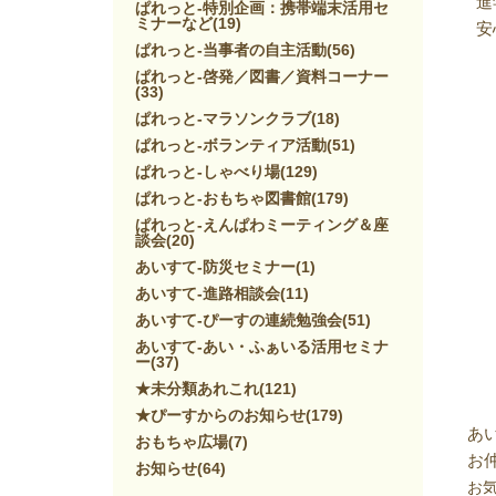
進
ぱれっと-特別企画：携帯端末活用セ
ミナーなど
(19)
安
ぱれっと-当事者の自主活動
(56)
ぱれっと-啓発／図書／資料コーナー
(33)
ぱれっと-マラソンクラブ
(18)
ぱれっと-ボランティア活動
(51)
ぱれっと-しゃべり場
(129)
ぱれっと-おもちゃ図書館
(179)
ぱれっと-えんぱわミーティング＆座
談会
(20)
あいすて-防災セミナー
(1)
あいすて-進路相談会
(11)
あいすて-ぴーすの連続勉強会
(51)
あいすて-あい・ふぁいる活用セミナ
ー
(37)
★未分類あれこれ
(121)
★ぴーすからのお知らせ
(179)
あ
おもちゃ広場
(7)
お
お知らせ
(64)
お