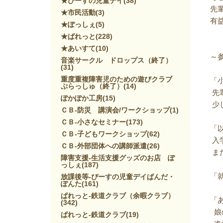
★ぴーすの児童デイ
(38)
先
★市民活動
(3)
有
★ぽっしぇ
(5)
★ぱれっと
(228)
★あいすて
(10)
～
音楽サークル ドロップス（終了）
(31)
重度重複障害児のための遊びクラブ
「
ぷらっしゅ（終了）
(14)
先
ぽかぽか工房
(15)
少
ＣＢ-防災 講演会/ワークショップ
(1)
ＣＢ-小さなセミナー
(173)
「
ＣＢ-子どもワークショップ
(62)
入
ＣＢ-外部団体への講師派遣
(26)
ま
障害支援-生活支援グッズのお店 ぽ
っしぇ
(187)
「
放課後等-ぴーすの児童デイぱんだ・
ぽんた
(161)
ぱれっと-鉄道クラブ（余暇クラブ）
「
(342)
娘
ぱれっと-鉄道クラブ
(19)