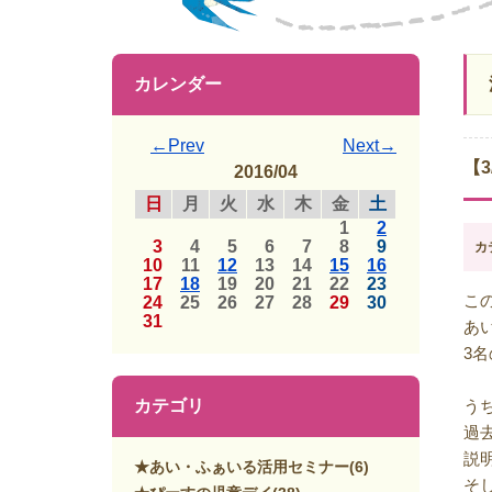
カレンダー
←Prev
Next→
【
2016/04
日
月
火
水
木
金
土
1
2
3
4
5
6
7
8
9
カ
10
11
12
13
14
15
16
17
18
19
20
21
22
23
こ
24
25
26
27
28
29
30
31
あ
3
カテゴリ
う
過
説
★あい・ふぁいる活用セミナー
(6)
そ