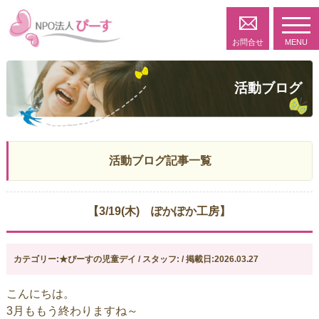
toggl
navig
お問合せ
MENU
活動ブログ
活動ブログ記事一覧
【3/19(木) ぽかぽか工房】
カテゴリー:★ぴーすの児童デイ / スタッフ: / 掲載日:2026.03.27
こんにちは。
3月ももう終わりますね～