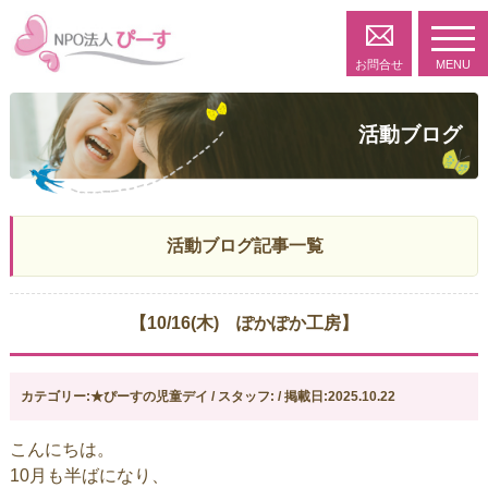
toggl
navig
お問合せ
MENU
活動ブログ
活動ブログ記事一覧
【10/16(木) ぽかぽか工房】
カテゴリー:★ぴーすの児童デイ / スタッフ: / 掲載日:2025.10.22
こんにちは。
10月も半ばになり、