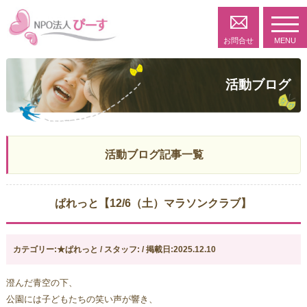
toggl
navig
お問合せ
MENU
活動ブログ
活動ブログ記事一覧
ぱれっと【12/6（土）マラソンクラブ】
カテゴリー:★ぱれっと / スタッフ: / 掲載日:2025.12.10
澄んだ青空の下、
公園には子どもたちの笑い声が響き、