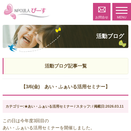
toggl
navig
お問合せ
MENU
活動ブログ
活動ブログ記事一覧
【3/6(金) あい・ふぁいる活用セミナー】
カテゴリー:★あい・ふぁいる活用セミナー / スタッフ: / 掲載日:2026.03.11
この日は今年度3回目の
あい・ふぁいる活用セミナーを開催しました。