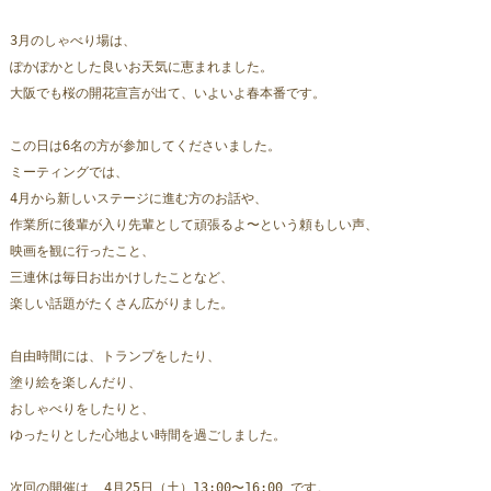
3月のしゃべり場は、
ぽかぽかとした良いお天気に恵まれました。
大阪でも桜の開花宣言が出て、いよいよ春本番です。
この日は6名の方が参加してくださいました。
ミーティングでは、
4月から新しいステージに進む方のお話や、
作業所に後輩が入り先輩として頑張るよ〜という頼もしい声、
映画を観に行ったこと、
三連休は毎日お出かけしたことなど、
楽しい話題がたくさん広がりました。
自由時間には、トランプをしたり、
塗り絵を楽しんだり、
おしゃべりをしたりと、
ゆったりとした心地よい時間を過ごしました。
次回の開催は  4月25日（土）13:00〜16:00 です。