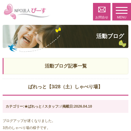
toggl
navig
お問合せ
MENU
活動ブログ
活動ブログ記事一覧
ぱれっと【3/28（土）しゃべり場】
カテゴリー:★ぱれっと / スタッフ: / 掲載日:2026.04.10
ブログアップが遅くなりました。
3月のしゃべり場の様子です。