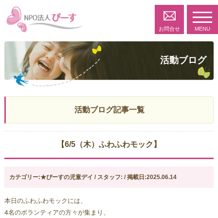
toggl
navig
お問合せ
MENU
活動ブログ
活動ブログ記事一覧
【6/5（木）ふわふわモック】
カテゴリー:★ぴーすの児童デイ / スタッフ: / 掲載日:2025.06.14
本日のふわふわモックには、
4名のボランティアの方々が集まり、