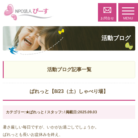
toggl
navig
お問合せ
MENU
活動ブログ
活動ブログ記事一覧
ぱれっと【8/23（土）しゃべり場】
カテゴリー:★ぱれっと / スタッフ: / 掲載日:2025.09.03
暑さ厳しい毎日ですが、いかがお過ごしでしょうか。
ぱれっとも長いお盆休みを終え、