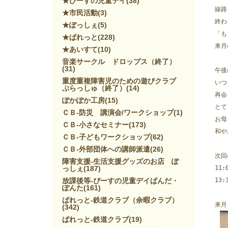
★ぴーすの児童デイ
(38)
線路
★市民活動
(3)
終わ
★ぽっしぇ
(5)
「も
★ぱれっと
(228)
来月
★あいすて
(10)
音楽サークル ドロップス（終了）
(31)
午後
重度重複障害児のための遊びクラブ
いつ
ぷらっしゅ（終了）
(14)
再会
ぽかぽか工房
(15)
とて
ＣＢ-防災 講演会/ワークショップ
(1)
お母
ＣＢ-小さなセミナー
(173)
和や
ＣＢ-子どもワークショップ
(62)
ＣＢ-外部団体への講師派遣
(26)
次回
障害支援-生活支援グッズのお店 ぽ
っしぇ
(187)
11:
放課後等-ぴーすの児童デイぱんだ・
13:
ぽんた
(161)
ぱれっと-鉄道クラブ（余暇クラブ）
来月
(342)
ぱれっと-鉄道クラブ
(19)