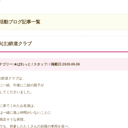
活動ブログ記事一覧
16(土)鉄道クラブ
テゴリー:★ぱれっと / スタッフ: / 掲載日:2026.06.06
の鉄道クラブは、
に一組、午後に二組の親子が
してくださいました。
に来てくれたお友達は、
は一緒に遊ぶ仲間がいないことに
残念そうな表情。
でも、持参したたくさんの自慢の車両を並べ、