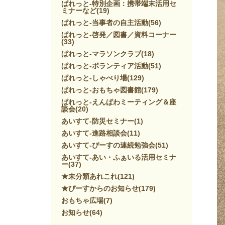
ぱれっと-特別企画：携帯端末活用セ
ミナーなど
(19)
ぱれっと-当事者の自主活動
(56)
ぱれっと-啓発／図書／資料コーナー
(33)
ぱれっと-マラソンクラブ
(18)
ぱれっと-ボランティア活動
(51)
ぱれっと-しゃべり場
(129)
ぱれっと-おもちゃ図書館
(179)
ぱれっと-えんぱわミーティング＆座
談会
(20)
あいすて-防災セミナー
(1)
あいすて-進路相談会
(11)
あいすて-ぴーすの連続勉強会
(51)
あいすて-あい・ふぁいる活用セミナ
ー
(37)
★未分類あれこれ
(121)
★ぴーすからのお知らせ
(179)
おもちゃ広場
(7)
お知らせ
(64)