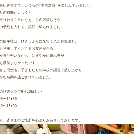
を組み立てて、いつもの“車両対戦”を楽しんでいました。
りの時間が近づくと
う終わり？早いなぁ」と名残惜しそう。
の予約も入れて、笑顔で帰られました。
の部午後は、ひさしぶりに来てくれたお友達と、
も利用してくださるお友達が合流。
を喜び合いながら、にぎやかに遊ぶ姿が
も微笑ましかったです。
さま同士も、子どもたちの学校の話題で盛り上がり、
かな時間を過ごされていました。
の鉄道クラブ6月20日(土)
00〜12:30
30〜15:00
も、皆さまのご来所を心よりお待ちしております。