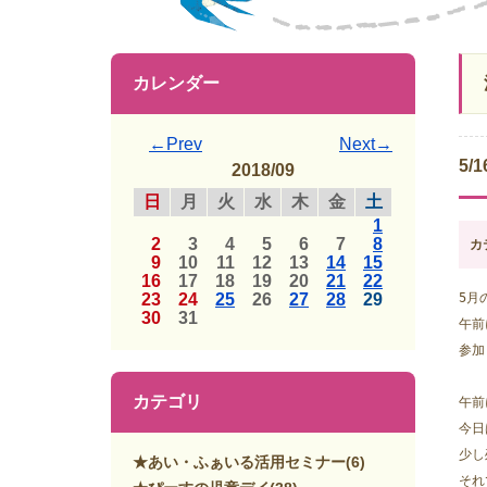
カレンダー
←Prev
Next→
5/
2018/09
日
月
火
水
木
金
土
1
2
3
4
5
6
7
8
カ
9
10
11
12
13
14
15
16
17
18
19
20
21
22
23
24
25
26
27
28
29
5月
30
31
午前
参加
カテゴリ
午前
今日
少し
★あい・ふぁいる活用セミナー
(6)
それ