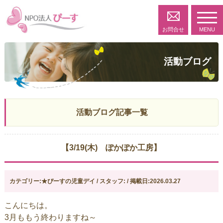
toggl
navig
お問合せ
MENU
活動ブログ
活動ブログ記事一覧
【3/19(木) ぽかぽか工房】
カテゴリー:★ぴーすの児童デイ / スタッフ: / 掲載日:2026.03.27
こんにちは。
3月ももう終わりますね～