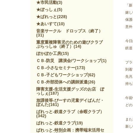
★市民活動
(3)
「新
★ぽっしぇ
(5)
嬉し
★ぱれっと
(228)
保護
★あいすて
(10)
意外
音楽サークル ドロップス（終了）
(31)
今日
重度重複障害児のための遊びクラブ
ぷらっしゅ（終了）
(14)
鉄道
ぽかぽか工房
(15)
ＣＢ-防災 講演会/ワークショップ
(1)
プラ
ＣＢ-小さなセミナー
(173)
到着
ＣＢ-子どもワークショップ
(62)
先月
ＣＢ-外部団体への講師派遣
(26)
持ち
障害支援-生活支援グッズのお店 ぽ
っしぇ
(187)
午前
放課後等-ぴーすの児童デイぱんだ・
ぽんた
(161)
どの
ぱれっと-鉄道クラブ（余暇クラブ）
(342)
また
ぱれっと-鉄道クラブ
(19)
新し
ぱれっと-特別企画：携帯端末活用セ