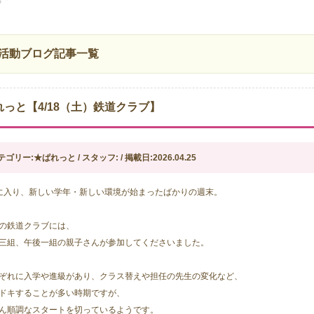
活動ブログ記事一覧
れっと【4/18（土）鉄道クラブ】
テゴリー:★ぱれっと / スタッフ: / 掲載日:2026.04.25
に入り、新しい学年・新しい環境が始まったばかりの週末。
の鉄道クラブには、
三組、午後一組の親子さんが参加してくださいました。
ぞれに入学や進級があり、クラス替えや担任の先生の変化など、
ドキすることが多い時期ですが、
ん順調なスタートを切っているようです。  