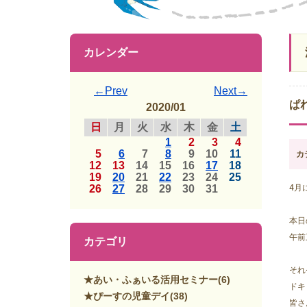
カレンダー
←Prev
Next→
ぱ
2020/01
日
月
火
水
木
金
土
1
2
3
4
5
6
7
8
9
10
11
カ
12
13
14
15
16
17
18
19
20
21
22
23
24
25
26
27
28
29
30
31
4月
本日
午前
カテゴリ
それ
★あい・ふぁいる活用セミナー
(6)
ドキ
★ぴーすの児童デイ
(38)
皆さ