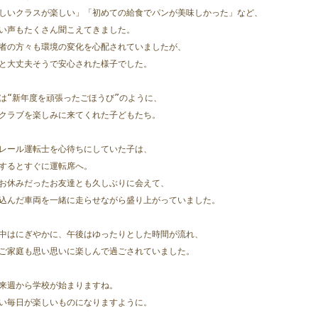
しいクラスが楽しい」「初めての給食でパンが美味しかった」など、
い声もたくさん聞こえてきました。
者の方々も環境の変化を心配されていましたが、
と大丈夫そうで安心された様子でした。
は“新年度を頑張ったごほうび”のように、
クラブを楽しみに来てくれた子どもたち。  
レール運転士を心待ちにしていた子は、
するとすぐに運転席へ。  
お休みだったお友達とも久しぶりに会えて、
込んだ車両を一緒に走らせながら盛り上がっていました。
中はにぎやかに、午後はゆったりとした時間が流れ、
ご家庭も思い思いに楽しんで過ごされていました。  
来週から学校が始まりますね。
い毎日が楽しいものになりますように。