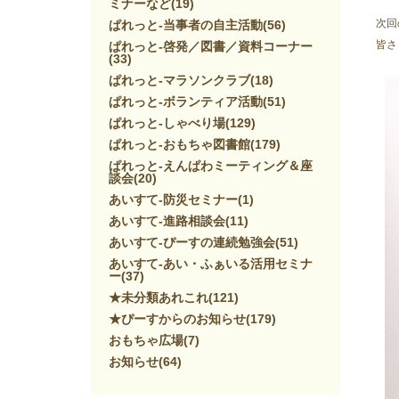
ミナーなど
(19)
次回
ぱれっと-当事者の自主活動
(56)
皆さ
ぱれっと-啓発／図書／資料コーナー
(33)
ぱれっと-マラソンクラブ
(18)
ぱれっと-ボランティア活動
(51)
ぱれっと-しゃべり場
(129)
ぱれっと-おもちゃ図書館
(179)
ぱれっと-えんぱわミーティング＆座
談会
(20)
あいすて-防災セミナー
(1)
あいすて-進路相談会
(11)
あいすて-ぴーすの連続勉強会
(51)
あいすて-あい・ふぁいる活用セミナ
ー
(37)
★未分類あれこれ
(121)
★ぴーすからのお知らせ
(179)
おもちゃ広場
(7)
お知らせ
(64)