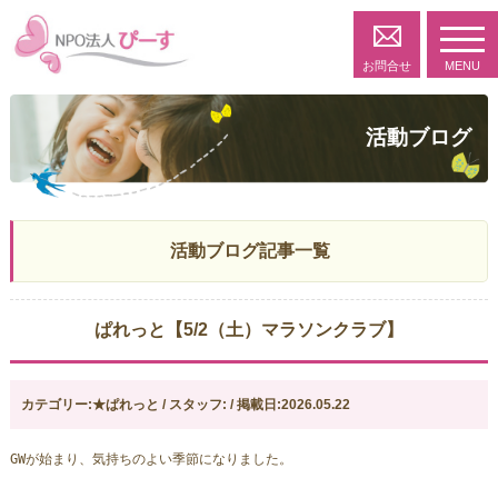
toggl
navig
お問合せ
MENU
活動ブログ
活動ブログ記事一覧
ぱれっと【5/2（土）マラソンクラブ】
カテゴリー:★ぱれっと / スタッフ: / 掲載日:2026.05.22
GWが始まり、気持ちのよい季節になりました。