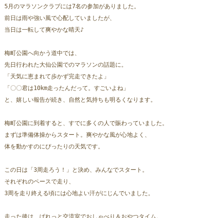
5月のマラソンクラブには7名の参加がありました。
前日は雨や強い風で心配していましたが、
当日は一転して爽やかな晴天♪
梅町公園へ向かう道中では、
先日行われた大仙公園でのマラソンの話題に。
「天気に恵まれて歩かず完走できたよ」
「〇〇君は10km走ったんだって。すごいよね」
と、嬉しい報告が続き、自然と気持ちも明るくなります。
梅町公園に到着すると、すでに多くの人で賑わっていました。
まずは準備体操からスタート。爽やかな風が心地よく、
体を動かすのにぴったりの天気です。
この日は「3周走ろう！」と決め、みんなでスタート。
それぞれのペースで走り、
3周を走り終える頃には心地よい汗がにじんでいました。
走った後は、ぱれっと交流室でおしゃべり＆おやつタイム。