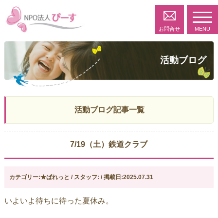
toggl
navig
お問合せ
MENU
活動ブログ
活動ブログ記事一覧
7/19（土）鉄道クラブ
カテゴリー:★ぱれっと / スタッフ: / 掲載日:2025.07.31
いよいよ待ちに待った夏休み。