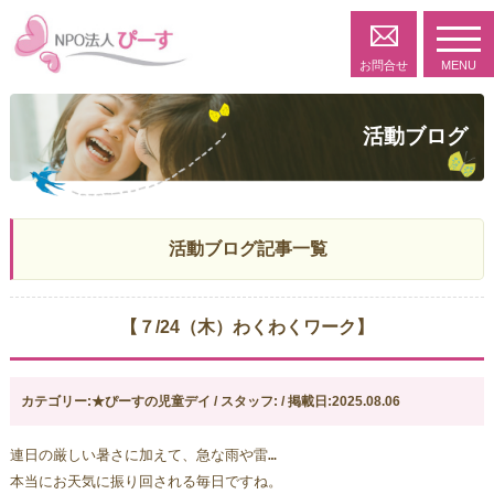
toggl
navig
お問合せ
MENU
活動ブログ
活動ブログ記事一覧
【７/24（木）わくわくワーク】
カテゴリー:★ぴーすの児童デイ / スタッフ: / 掲載日:2025.08.06
連日の厳しい暑さに加えて、急な雨や雷…
本当にお天気に振り回される毎日ですね。