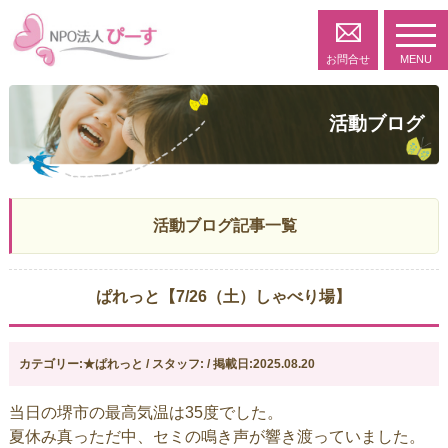
toggl
navig
お問合せ
MENU
活動ブログ
活動ブログ記事一覧
ぱれっと【7/26（土）しゃべり場】
カテゴリー:★ぱれっと / スタッフ: / 掲載日:2025.08.20
当日の堺市の最高気温は35度でした。
夏休み真っただ中、セミの鳴き声が響き渡っていました。