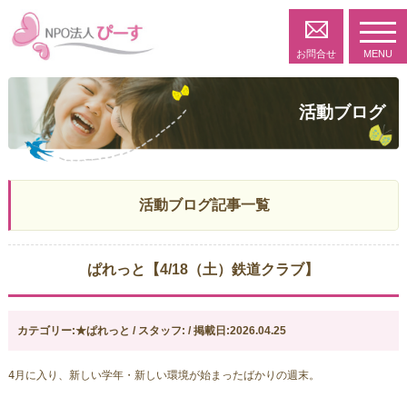
toggl
navig
お問合せ
MENU
活動ブログ
活動ブログ記事一覧
ぱれっと【4/18（土）鉄道クラブ】
カテゴリー:★ぱれっと / スタッフ: / 掲載日:2026.04.25
4月に入り、新しい学年・新しい環境が始まったばかりの週末。