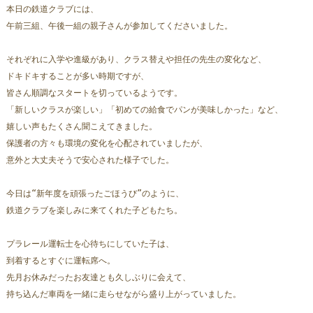
本日の鉄道クラブには、
午前三組、午後一組の親子さんが参加してくださいました。
それぞれに入学や進級があり、クラス替えや担任の先生の変化など、
ドキドキすることが多い時期ですが、
皆さん順調なスタートを切っているようです。  
「新しいクラスが楽しい」「初めての給食でパンが美味しかった」など、
嬉しい声もたくさん聞こえてきました。
保護者の方々も環境の変化を心配されていましたが、
意外と大丈夫そうで安心された様子でした。
今日は“新年度を頑張ったごほうび”のように、
鉄道クラブを楽しみに来てくれた子どもたち。  
プラレール運転士を心待ちにしていた子は、
到着するとすぐに運転席へ。  
先月お休みだったお友達とも久しぶりに会えて、
持ち込んだ車両を一緒に走らせながら盛り上がっていました。