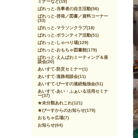
ミナーなど
(19)
ぱれっと-当事者の自主活動
(56)
ぱれっと-啓発／図書／資料コーナー
(33)
ぱれっと-マラソンクラブ
(18)
ぱれっと-ボランティア活動
(51)
ぱれっと-しゃべり場
(129)
ぱれっと-おもちゃ図書館
(179)
ぱれっと-えんぱわミーティング＆座
談会
(20)
あいすて-防災セミナー
(1)
あいすて-進路相談会
(11)
あいすて-ぴーすの連続勉強会
(51)
あいすて-あい・ふぁいる活用セミナ
ー
(37)
★未分類あれこれ
(121)
★ぴーすからのお知らせ
(179)
おもちゃ広場
(7)
お知らせ
(64)