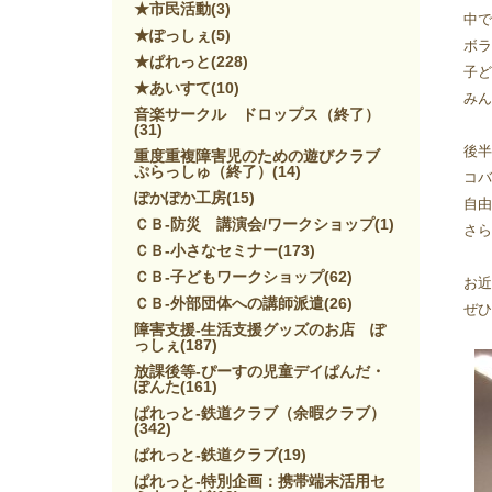
★市民活動
(3)
中で
★ぽっしぇ
(5)
ボラ
★ぱれっと
(228)
子ど
★あいすて
(10)
みん
音楽サークル ドロップス（終了）
(31)
後半
重度重複障害児のための遊びクラブ
ぷらっしゅ（終了）
(14)
コバ
ぽかぽか工房
(15)
自由
ＣＢ-防災 講演会/ワークショップ
(1)
さら
ＣＢ-小さなセミナー
(173)
ＣＢ-子どもワークショップ
(62)
お近
ＣＢ-外部団体への講師派遣
(26)
ぜひ
障害支援-生活支援グッズのお店 ぽ
っしぇ
(187)
放課後等-ぴーすの児童デイぱんだ・
ぽんた
(161)
ぱれっと-鉄道クラブ（余暇クラブ）
(342)
ぱれっと-鉄道クラブ
(19)
ぱれっと-特別企画：携帯端末活用セ