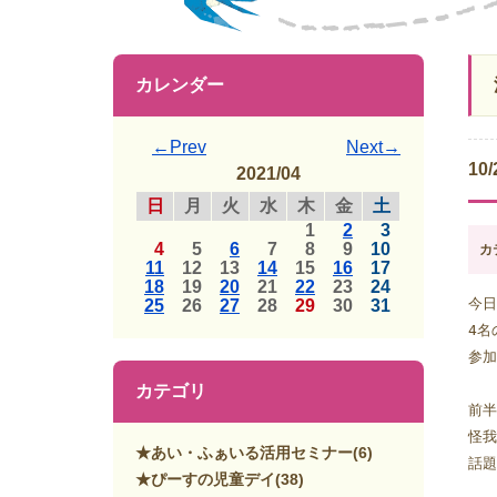
カレンダー
←Prev
Next→
1
2021/04
日
月
火
水
木
金
土
1
2
3
4
5
6
7
8
9
10
カ
11
12
13
14
15
16
17
18
19
20
21
22
23
24
今日
25
26
27
28
29
30
31
4名
参加
カテゴリ
前半
怪我
★あい・ふぁいる活用セミナー
(6)
話題
★ぴーすの児童デイ
(38)