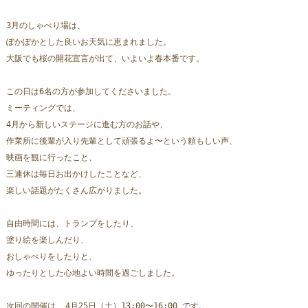
3月のしゃべり場は、
ぽかぽかとした良いお天気に恵まれました。
大阪でも桜の開花宣言が出て、いよいよ春本番です。
この日は6名の方が参加してくださいました。
ミーティングでは、
4月から新しいステージに進む方のお話や、
作業所に後輩が入り先輩として頑張るよ〜という頼もしい声、
映画を観に行ったこと、
三連休は毎日お出かけしたことなど、
楽しい話題がたくさん広がりました。
自由時間には、トランプをしたり、
塗り絵を楽しんだり、
おしゃべりをしたりと、
ゆったりとした心地よい時間を過ごしました。
次回の開催は  4月25日（土）13:00〜16:00 です。