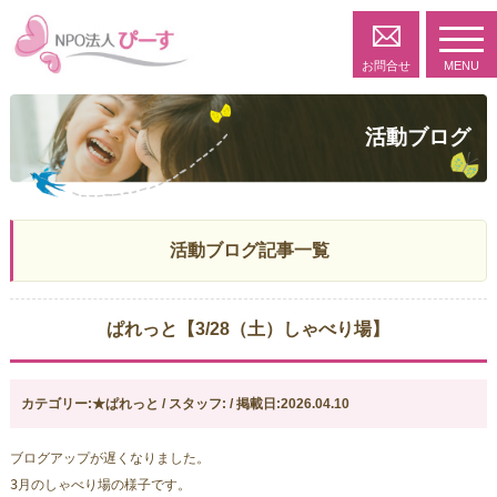
toggl
navig
お問合せ
MENU
活動ブログ
活動ブログ記事一覧
ぱれっと【3/28（土）しゃべり場】
カテゴリー:★ぱれっと / スタッフ: / 掲載日:2026.04.10
ブログアップが遅くなりました。
3月のしゃべり場の様子です。