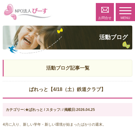
toggl
navig
お問合せ
MENU
活動ブログ
活動ブログ記事一覧
ぱれっと【4/18（土）鉄道クラブ】
カテゴリー:★ぱれっと / スタッフ: / 掲載日:2026.04.25
4月に入り、新しい学年・新しい環境が始まったばかりの週末。