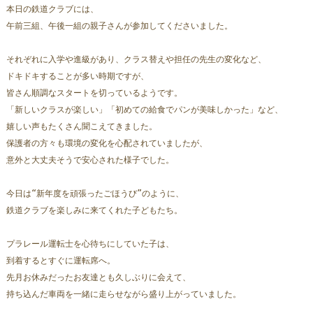
本日の鉄道クラブには、
午前三組、午後一組の親子さんが参加してくださいました。
それぞれに入学や進級があり、クラス替えや担任の先生の変化など、
ドキドキすることが多い時期ですが、
皆さん順調なスタートを切っているようです。  
「新しいクラスが楽しい」「初めての給食でパンが美味しかった」など、
嬉しい声もたくさん聞こえてきました。
保護者の方々も環境の変化を心配されていましたが、
意外と大丈夫そうで安心された様子でした。
今日は“新年度を頑張ったごほうび”のように、
鉄道クラブを楽しみに来てくれた子どもたち。  
プラレール運転士を心待ちにしていた子は、
到着するとすぐに運転席へ。  
先月お休みだったお友達とも久しぶりに会えて、
持ち込んだ車両を一緒に走らせながら盛り上がっていました。