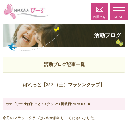
toggl
navig
お問合せ
MENU
活動ブログ
活動ブログ記事一覧
ぱれっと【3/７（土）マラソンクラブ】
カテゴリー:★ぱれっと / スタッフ: / 掲載日:2026.03.18
今月のマラソンクラブは7名が参加してくださいました。