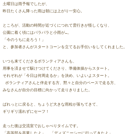
土曜日は雨予報でしたが、
昨日たくさん降った雨は朝には上がり一安心。
ところが、活動の時間が近づくにつれて雲行きが怪しくなり、
公園に着く頃にはパラパラと小雨が…。  
「今のうちに走ろう！」
と、参加者さんがスタートコーンを立てるお手伝いをしてくれました。 
いつも来てくださるボランティアさんも、
用事を済ませて駆けつけてくださり、準備体操からスタート。
それぞれが「今日は何周走るか」を決め、いよいよスタート。 
 ボランティアさんと伴走する方、黙々と自分のペースで走る方、
みなさんが自分の目標に向かって走りきりました。
ぱれっとに戻ると、ちょうど大きな雨粒が落ちてきて、
ギリギリ濡れずにセーフ！
走った後は交流室でおしゃべりタイムです。
「高等部を卒業したよ」  「ディズニーシーに行ってきたよ」 