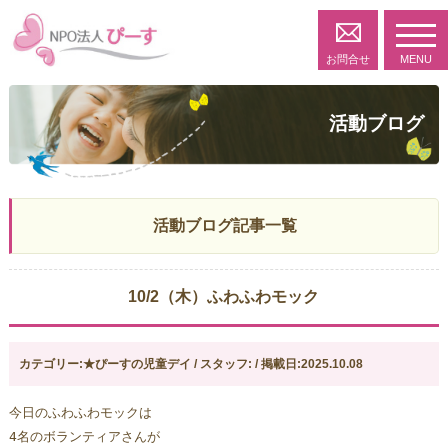
toggl
navig
お問合せ
MENU
活動ブログ
活動ブログ記事一覧
10/2（木）ふわふわモック
カテゴリー:★ぴーすの児童デイ / スタッフ: / 掲載日:2025.10.08
今日のふわふわモックは
4名のボランティアさんが