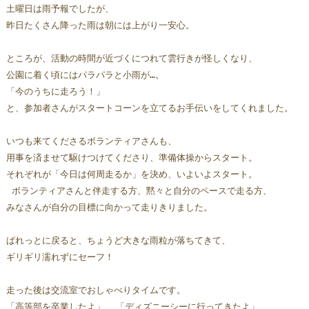
土曜日は雨予報でしたが、
昨日たくさん降った雨は朝には上がり一安心。
ところが、活動の時間が近づくにつれて雲行きが怪しくなり、
公園に着く頃にはパラパラと小雨が…。  
「今のうちに走ろう！」
と、参加者さんがスタートコーンを立てるお手伝いをしてくれました。 
いつも来てくださるボランティアさんも、
用事を済ませて駆けつけてくださり、準備体操からスタート。
それぞれが「今日は何周走るか」を決め、いよいよスタート。 
 ボランティアさんと伴走する方、黙々と自分のペースで走る方、
みなさんが自分の目標に向かって走りきりました。
ぱれっとに戻ると、ちょうど大きな雨粒が落ちてきて、
ギリギリ濡れずにセーフ！
走った後は交流室でおしゃべりタイムです。
「高等部を卒業したよ」  「ディズニーシーに行ってきたよ」 