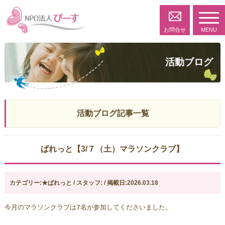
toggl
navig
お問合せ
MENU
活動ブログ
活動ブログ記事一覧
ぱれっと【3/７（土）マラソンクラブ】
カテゴリー:★ぱれっと / スタッフ: / 掲載日:2026.03.18
今月のマラソンクラブは7名が参加してくださいました。