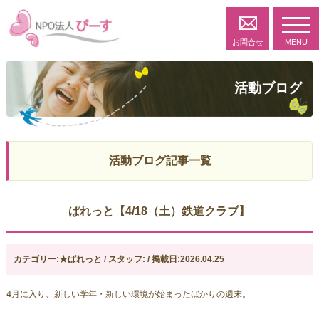
toggl
navig
お問合せ
MENU
活動ブログ
活動ブログ記事一覧
ぱれっと【4/18（土）鉄道クラブ】
カテゴリー:★ぱれっと / スタッフ: / 掲載日:2026.04.25
4月に入り、新しい学年・新しい環境が始まったばかりの週末。