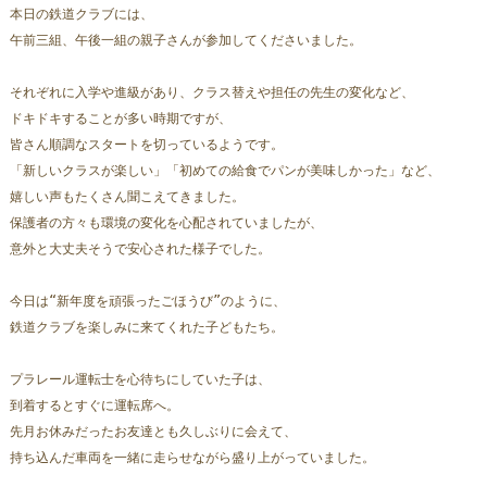
本日の鉄道クラブには、
午前三組、午後一組の親子さんが参加してくださいました。
それぞれに入学や進級があり、クラス替えや担任の先生の変化など、
ドキドキすることが多い時期ですが、
皆さん順調なスタートを切っているようです。  
「新しいクラスが楽しい」「初めての給食でパンが美味しかった」など、
嬉しい声もたくさん聞こえてきました。
保護者の方々も環境の変化を心配されていましたが、
意外と大丈夫そうで安心された様子でした。
今日は“新年度を頑張ったごほうび”のように、
鉄道クラブを楽しみに来てくれた子どもたち。  
プラレール運転士を心待ちにしていた子は、
到着するとすぐに運転席へ。  
先月お休みだったお友達とも久しぶりに会えて、
持ち込んだ車両を一緒に走らせながら盛り上がっていました。