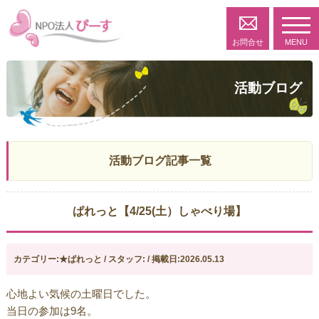
toggl
navig
お問合せ
MENU
活動ブログ
活動ブログ記事一覧
ぱれっと【4/25(土）しゃべり場】
カテゴリー:★ぱれっと / スタッフ: / 掲載日:2026.05.13
心地よい気候の土曜日でした。
当日の参加は9名。