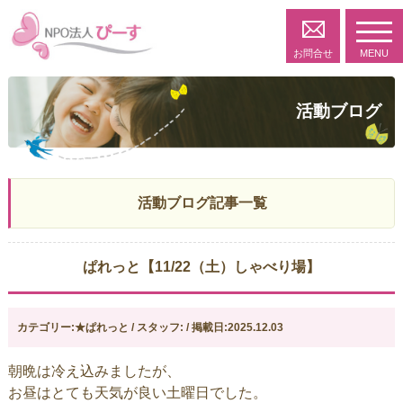
toggl
navig
お問合せ
MENU
活動ブログ
活動ブログ記事一覧
ぱれっと【11/22（土）しゃべり場】
カテゴリー:★ぱれっと / スタッフ: / 掲載日:2025.12.03
朝晩は冷え込みましたが、
お昼はとても天気が良い土曜日でした。